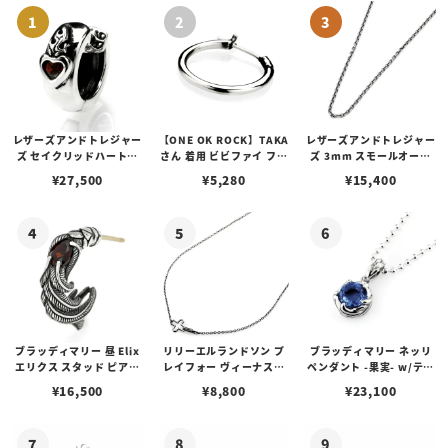
レザーズアンドトレジャー
【ONE OK ROCK】TAKA
レザーズアンドトレジャー
ズ セイクリッドハートピ
さん 着用 ビビファイ フー
ズ 3mm スモールオーバ
アス /ガーネット
プピアス
ルビーンズチェーン w/ロ
¥
27,500
¥
5,280
¥
15,400
ブスタークラスプ＆LTロ
ゴプレート
ブラッディマリー 昼 Elix
リリーエルランドソン プ
ブラッディマリー ネッリ
エリクス スタッド ピアス
レイフォー ヴィーナスチ
ペンダント -果実- w/ティ
w/ガーネット
ェーン / VENUS
アフローライト
¥
16,500
¥
8,800
¥
23,100