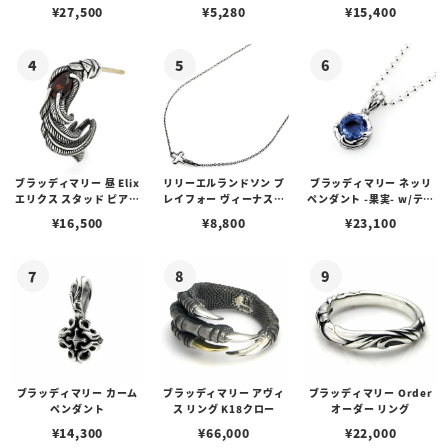
アス /ガーネット
プピアス
ルビーンズチェーン w/ロ
¥
27,500
¥
5,280
¥
15,400
ブスタークラスプ＆LTロ
ゴプレート
ブラッディマリー 昼 Elix
リリーエルランドソン プ
ブラッディマリー ネッリ
エリクス スタッド ピアス
レイフォー ヴィーナスチ
ペンダント -果実- w/ティ
w/ガーネット
ェーン / VENUS
アフローライト
¥
16,500
¥
8,800
¥
23,100
ブラッディマリー カーム
ブラッディマリー アヴィ
ブラッディマリー Order
ペンダント
ス リング K18クロー
オーダー リング
¥
14,300
¥
66,000
¥
22,000