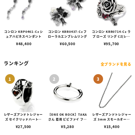
コンロン KRP0461-Cz シ
コンロン KRR0437-Cz フ
コンロン KRR0714-Cz ラ
ュアハピネスペンダント
ローラルエンブレムリング
ブ ローズ リング CZ(レッ
ド)
¥
48,400
¥
60,500
¥
95,700
ランキング
全ブランドを見る
レザーズアンドトレジャー
【ONE OK ROCK】TAKA
レザーズアンドトレジャー
ズ セイクリッドハートピ
さん 着用 ビビファイ フー
ズ 3mm スモールオーバ
アス /ガーネット
プピアス
ルビーンズチェーン w/ロ
¥
27,500
¥
5,280
¥
15,400
ブスタークラスプ＆LTロ
ゴプレート