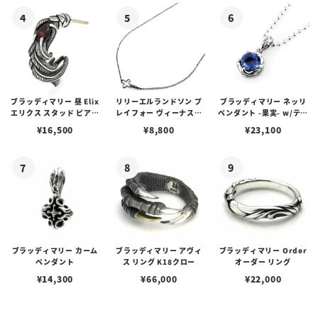
ブラッディマリー 昼 Elix
リリーエルランドソン プ
ブラッディマリー ネッリ
エリクス スタッド ピアス
レイフォー ヴィーナスチ
ペンダント -果実- w/ティ
w/ガーネット
ェーン / VENUS
アフローライト
¥
16,500
¥
8,800
¥
23,100
ブラッディマリー カーム
ブラッディマリー アヴィ
ブラッディマリー Order
ペンダント
ス リング K18クロー
オーダー リング
¥
14,300
¥
66,000
¥
22,000