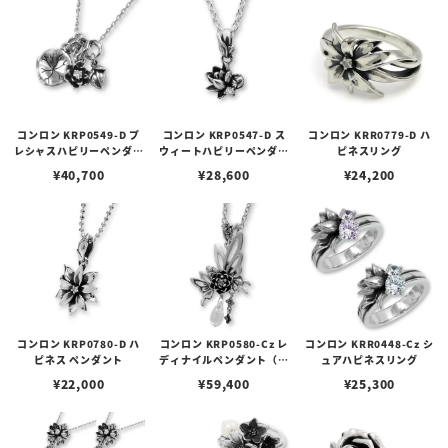
コンロン KRP0549-D プ
コンロン KRP0547-D ス
コンロン KRR0779-D ハ
レシャスハピリーペンダン
ウィートハピリーペンダン
ピネスリング
ト/ホワイトダイヤ
ト/ホワイトダイヤ
¥
40,700
¥
28,600
¥
24,200
コンロン KRP0780-D ハ
コンロン KRP0580-Cz レ
コンロン KRR0448-Cz シ
ピネス ペンダント
ディナイルペンダント（ク
ュアハピネスリング
リア）
¥
22,000
¥
59,400
¥
25,300