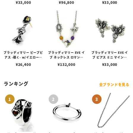
¥
33,000
¥
96,800
¥
33,000
ブラッディマリー ピープピ
ブラッディマリー EVE イ
ブラッディマリー EVE イ
アス -覗く- w/イエローベ
ブ ネックレス ロマンス
ブ ピアス ミニ マインド
リル
（恋）
（心）
¥
26,400
¥
132,000
¥
33,000
ランキング
全ブランドを見る