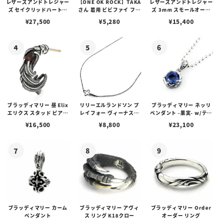
レザーズアンドトレジャー
【ONE OK ROCK】TAKA
レザーズアンドトレジャー
ズ セイクリッドハートピ
さん 着用 ビビファイ フー
ズ 3mm スモールオーバ
アス /ガーネット
プピアス
ルビーンズチェーン w/ロ
¥
27,500
¥
5,280
¥
15,400
ブスタークラスプ＆LTロ
ゴプレート
ブラッディマリー 昼 Elix
リリーエルランドソン プ
ブラッディマリー ネッリ
エリクス スタッド ピアス
レイフォー ヴィーナスチ
ペンダント -果実- w/ティ
w/ガーネット
ェーン / VENUS
アフローライト
¥
16,500
¥
8,800
¥
23,100
ブラッディマリー カーム
ブラッディマリー アヴィ
ブラッディマリー Order
ペンダント
ス リング K18クロー
オーダー リング