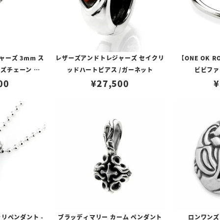
ーズ 3mm ス
レザーズアンドトレジャーズ セイクリ
【ONE OK 
ズチェーン w/
ッドハートピアス /ガーネット
ビビファ
LTロゴプレート
00
¥
27,500
¥
リペンダント -
ブラッディマリー カーム ペンダント
ロンワンズ