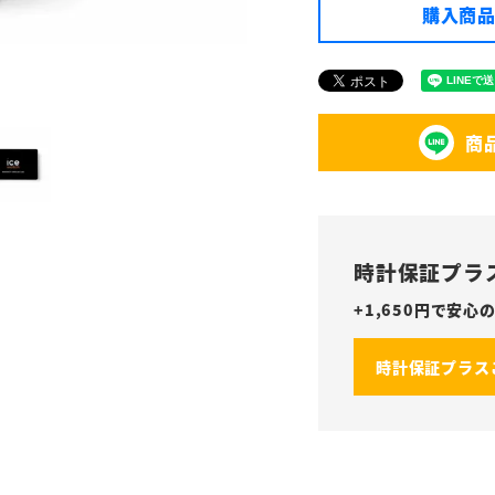
購入商品
商
時計保証プラ
+
1,650
円で安心の
時計保証プラス