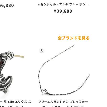
66,880
ッセンシャル - マルチ ブルー サンレ
イ アイコン ダイヤル シルバー
¥
39,600
全ブランドを見る
昼 Elix エリクス ス
リリーエルランドソン プレイフォー