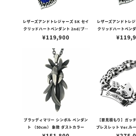
レザーズアンドトレジャーズ SK セイ
レザーズアンドトレジャ
クリッドハートペンダント 2nd/ブル
クリッドハートペンダン
ー（トップのみ）
¥
119,900
プル（トップ
¥
119,
ブラッディマリー シンボル ペンダン
【要見積もり】ガッチョ
ト （50cm） 象徴 ダストカラー
ブレスレット Ver.
¥
151,800
ットアンカー
¥
275,