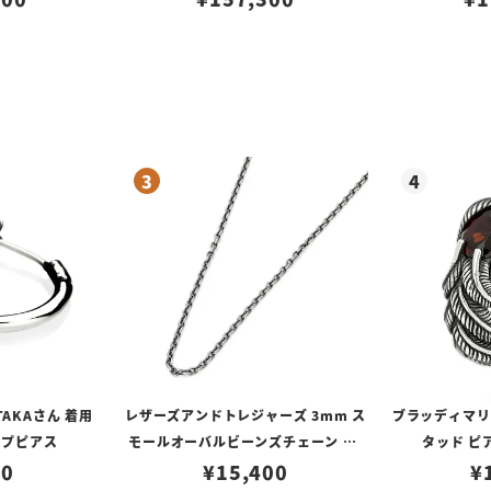
ラー
TAKAさん 着用
レザーズアンドトレジャーズ 3mm ス
ブラッディマリー 
ープピアス
モールオーバルビーンズチェーン w/
タッド ピ
80
ロブスタークラスプ＆LTロゴプレート
¥
15,400
¥