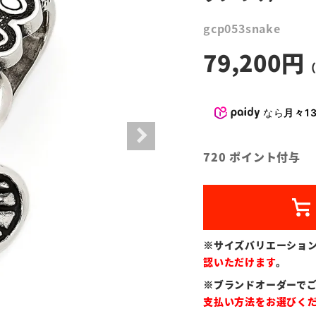
gcp053snake
79,200
なら
月々13
720
ポイント付与
※サイズバリエーショ
認いただけます
。
※ブランドオーダーで
支払い方法をお選びく