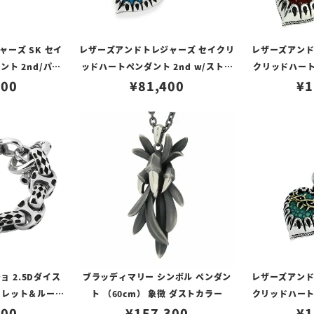
ーズ SK セイ
レザーズアンドトレジャーズ セイクリ
レザーズアンド
ト 2nd/パー
ッドハートペンダント 2nd w/ストー
クリッドハート
のみ）
900
ン（ブルー）（トップのみ）
¥
81,400
ガンディ
¥
1
 2.5Dダイス
ブラッディマリー シンボル ペンダン
レザーズアンド
ルーレット＆ルーレ
ト （60cm） 象徴 ダストカラー
クリッドハートペ
リンク
000
¥
157,300
ンデッドスティ
¥
1