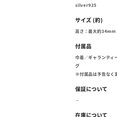
silver925
高さ：最大約34mm
巾着／ギャランティ
グ
※付属品は予告なく