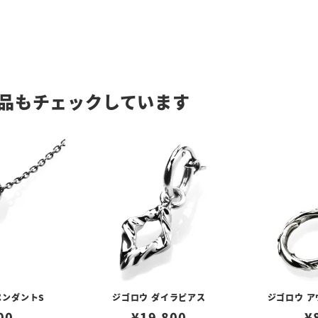
品もチェックしています
ペンダントS
ジゴロウ ダイラピアス
ジゴロウ 
00
¥
19,800
¥