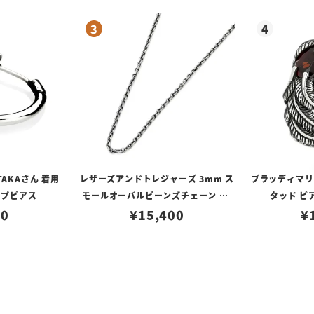
TAKAさん 着用
レザーズアンドトレジャーズ 3mm ス
ブラッディマリー 
ープピアス
モールオーバルビーンズチェーン w/
タッド ピ
80
ロブスタークラスプ＆LTロゴプレート
¥
15,400
¥