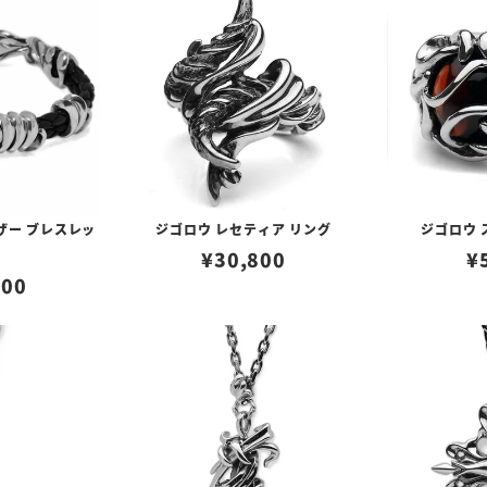
ザー ブレスレッ
ジゴロウ レセティア リング
ジゴロウ 
¥
30,800
¥
000