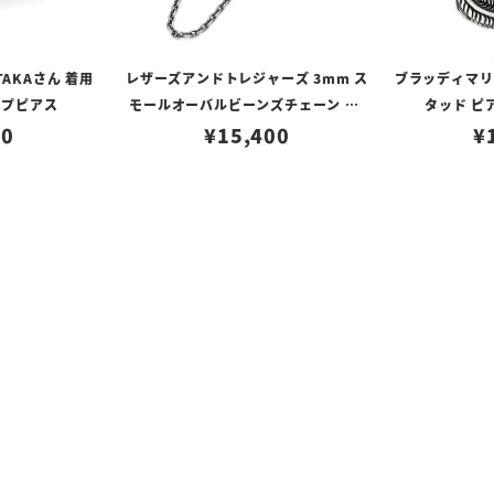
TAKAさん 着用
レザーズアンドトレジャーズ 3mm ス
ブラッディマリー 
ープピアス
モールオーバルビーンズチェーン w/
タッド ピ
80
ロブスタークラスプ＆LTロゴプレート
¥
15,400
¥