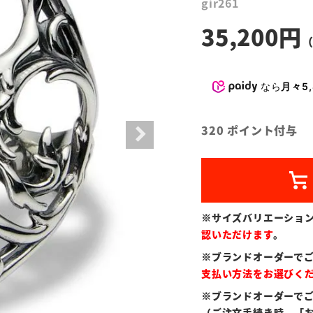
gir261
35,200
なら
月々5,
320
ポイント付与
※サイズバリエーショ
認いただけます
。
※ブランドオーダーで
支払い方法をお選びく
※ブランドオーダーで
（ご注文手続き時、「