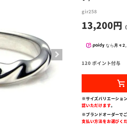
gir258
13,200
なら
月々2,
120
ポイント付与
※サイズバリエーショ
認いただけます
。
※ブランドオーダーで
支払い方法をお選びく