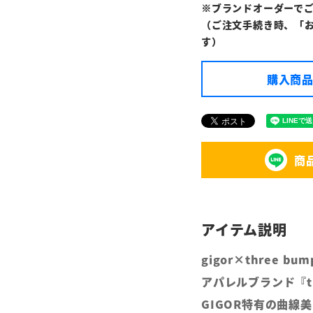
※ブランドオーダーで
（ご注文手続き時、「
す）
購入商品
商
gigor×three b
アパレルブランド『th
GIGOR特有の曲線美