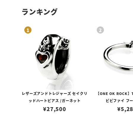
ランキング
レザーズアンドトレジャーズ セイクリ
【ONE OK ROCK】
ッドハートピアス /ガーネット
ビビファイ フ
¥
27,500
¥
5,2