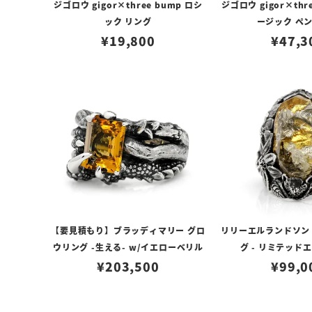
ジゴロウ gigor×three bump ロシ
ジゴロウ gigor×thr
ック リング
ージック ペ
¥
19,800
¥
47,3
【要見積もり】ブラッディマリー グロ
リリーエルランドソン
ウリング -生える- w/イエローベリル
グ - リミテッド
¥
203,500
¥
99,0