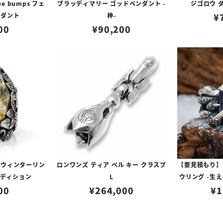
ee bumps フェ
ブラッディマリー ゴッドペンダント -
ジゴロウ 
ンダント
神-
¥
00
¥
90,200
 ウィンターリン
ロンワンズ ティア ベル キー クラスプ
【要見積もり】
エディション
L
ウリング -生え
00
¥
264,000
¥
1