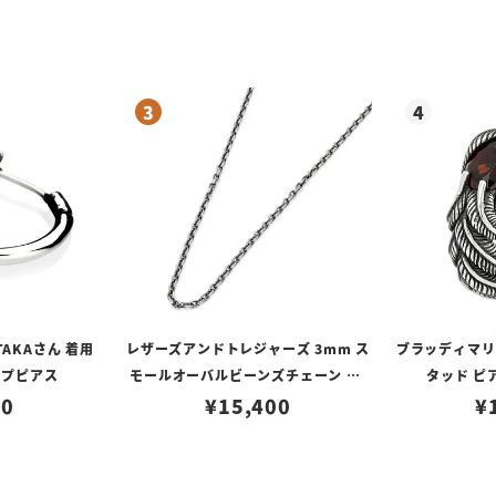
TAKAさん 着用
レザーズアンドトレジャーズ 3mm ス
ブラッディマリー 
ープピアス
モールオーバルビーンズチェーン w/
タッド ピ
80
ロブスタークラスプ＆LTロゴプレート
¥
15,400
¥