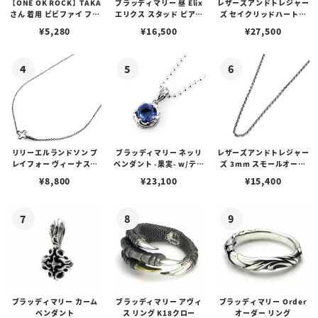
【ONE OK ROCK】TAKA
ブラッディマリー 昼 Elix
レザーズアンドトレジャー
さん 着用 ビビファイ フー
エリクス スタッド ピアス
ズ セイクリッドハートピ
プピアス
w/ガーネット
アス /ガーネット
¥
5,280
¥
16,500
¥
27,500
リリーエルランドソン プ
ブラッディマリー ネッリ
レザーズアンドトレジャー
レイフォー ヴィーナスチ
ペンダント -果実- w/ティ
ズ 3mm スモールオーバ
ェーン / VENUS
アフローライト
ルビーンズチェーン w/ロ
¥
8,800
¥
23,100
¥
15,400
ブスタークラスプ＆LTロ
ゴプレート
ブラッディマリー カーム
ブラッディマリー アヴィ
ブラッディマリー Order
ペンダント
ス リング K18クロー
オーダー リング