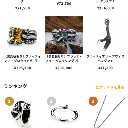
グ
ー クラスプ L
¥
73,700
¥
71,500
¥
264,000
【要見積もり】ブラッディ
【要見積もり】ブラッディ
ブラッディマリー アヴィス
マリー グロウリング -生え
マリー グロウリング -生え
ペンダント
る- w/イエローベリル
る- w/ミスティックトパー
¥
203,500
¥
110,000
¥
41,800
ズ
ランキング
全ブランドを見る