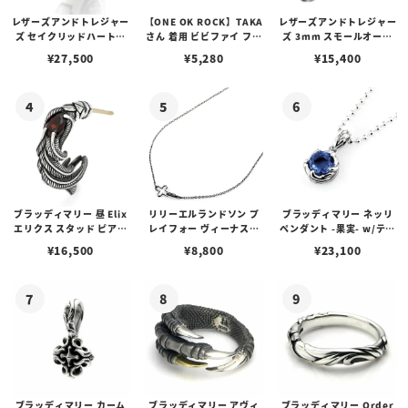
レザーズアンドトレジャー
【ONE OK ROCK】TAKA
レザーズアンドトレジャー
ズ セイクリッドハートピ
さん 着用 ビビファイ フー
ズ 3mm スモールオーバ
アス /ガーネット
プピアス
ルビーンズチェーン w/ロ
¥
27,500
¥
5,280
¥
15,400
ブスタークラスプ＆LTロ
ゴプレート
ブラッディマリー 昼 Elix
リリーエルランドソン プ
ブラッディマリー ネッリ
エリクス スタッド ピアス
レイフォー ヴィーナスチ
ペンダント -果実- w/ティ
w/ガーネット
ェーン / VENUS
アフローライト
¥
16,500
¥
8,800
¥
23,100
ブラッディマリー カーム
ブラッディマリー アヴィ
ブラッディマリー Order