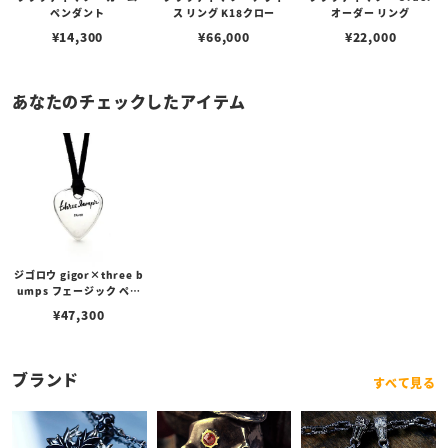
ペンダント
ス リング K18クロー
オーダー リング
¥
14,300
¥
66,000
¥
22,000
あなたのチェックしたアイテム
ジゴロウ gigor×three b
umps フェージック ペン
ダント
¥
47,300
ブランド
すべて見る