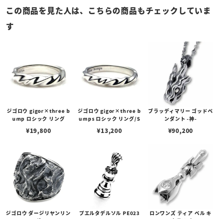
この商品を見た人は、こちらの商品もチェックしていま
す
ジゴロウ gigor×three b
ジゴロウ gigor×three b
ブラッディマリー ゴッドペ
ump ロシック リング
umps ロシック リング/S
ンダント -神-
¥
19,800
¥
13,200
¥
90,200
ジゴロウ ダージリヤンリン
プエルタデルソル PE023
ロンワンズ ティア ベル キ