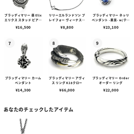
ブラッディマリー 昼 Elix
リリーエルランドソン プ
ブラッディマリー ネッリ
エリクス スタッド ピアス
レイフォー ヴィーナスチ
ペンダント -果実- w/ティ
w/ガーネット
ェーン / VENUS
アフローライト
¥
16,500
¥
8,800
¥
23,100
ブラッディマリー カーム
ブラッディマリー アヴィ
ブラッディマリー Order
ペンダント
ス リング K18クロー
オーダー リング
¥
14,300
¥
66,000
¥
22,000
あなたのチェックしたアイテム