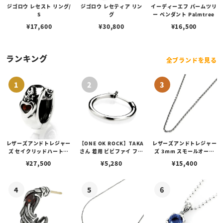
ジゴロウ レセスト リング/
ジゴロウ レセティア リン
イーディーエフ パームツリ
S
グ
ー ペンダント Palmtree
¥
17,600
¥
30,800
¥
16,500
ランキング
全ブランドを見る
レザーズアンドトレジャー
【ONE OK ROCK】TAKA
レザーズアンドトレジャー
ズ セイクリッドハートピ
さん 着用 ビビファイ フー
ズ 3mm スモールオーバ
アス /ガーネット
プピアス
ルビーンズチェーン w/ロ
¥
27,500
¥
5,280
¥
15,400
ブスタークラスプ＆LTロ
ゴプレート