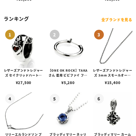
ランキング
全ブランドを見る
レザーズアンドトレジャー
【ONE OK ROCK】TAKA
レザーズアンドトレジャー
ズ セイクリッドハートピ
さん 着用 ビビファイ フー
ズ 3mm スモールオーバ
アス /ガーネット
プピアス
ルビーンズチェーン w/ロ
¥
27,500
¥
5,280
¥
15,400
ブスタークラスプ＆LTロ
ゴプレート
リリーエルランドソン プ
ブラッディマリー ネッリ
ブラッディマリー カーム