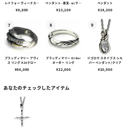
レイフォー ヴィーナスチ
ペンダント -果実- w/ティ
ペンダント
ェーン / VENUS
アフローライト
¥
8,800
¥
23,100
¥
14,300
ブラッディマリー アヴィ
ブラッディマリー Order
ジゴロウ スネイプス シル
ス リング K18クロー
オーダー リング
バー ペンダント/クリア
¥
66,000
¥
22,000
¥
20,900
あなたのチェックしたアイテム