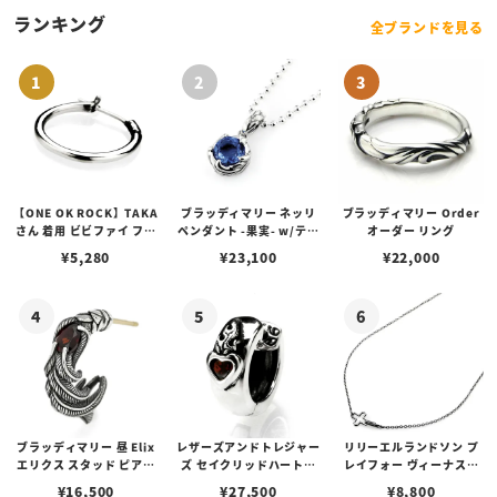
ランキング
全ブランドを見る
【ONE OK ROCK】TAKA
ブラッディマリー ネッリ
ブラッディマリー Order
さん 着用 ビビファイ フー
ペンダント -果実- w/ティ
オーダー リング
プピアス
アフローライト
¥
5,280
¥
23,100
¥
22,000
ブラッディマリー 昼 Elix
レザーズアンドトレジャー
リリーエルランドソン プ
エリクス スタッド ピアス
ズ セイクリッドハートピ
レイフォー ヴィーナスチ
w/ガーネット
アス /ガーネット
ェーン / VENUS
¥
16,500
¥
27,500
¥
8,800