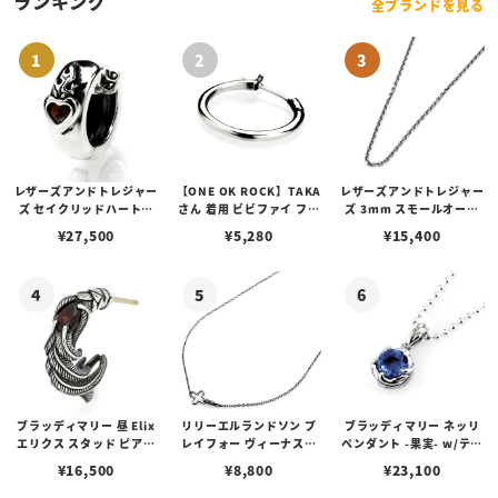
ランキング
全ブランドを見る
レザーズアンドトレジャー
【ONE OK ROCK】TAKA
レザーズアンドトレジャー
ズ セイクリッドハートピ
さん 着用 ビビファイ フー
ズ 3mm スモールオーバ
アス /ガーネット
プピアス
ルビーンズチェーン w/ロ
¥
27,500
¥
5,280
¥
15,400
ブスタークラスプ＆LTロ
ゴプレート
ブラッディマリー 昼 Elix
リリーエルランドソン プ
ブラッディマリー ネッリ
エリクス スタッド ピアス
レイフォー ヴィーナスチ
ペンダント -果実- w/ティ
w/ガーネット
ェーン / VENUS
アフローライト
¥
16,500
¥
8,800
¥
23,100