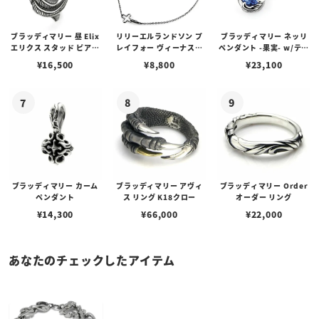
ブラッディマリー 昼 Elix
リリーエルランドソン プ
ブラッディマリー ネッリ
エリクス スタッド ピアス
レイフォー ヴィーナスチ
ペンダント -果実- w/ティ
w/ガーネット
ェーン / VENUS
アフローライト
¥
16,500
¥
8,800
¥
23,100
ブラッディマリー カーム
ブラッディマリー アヴィ
ブラッディマリー Order
ペンダント
ス リング K18クロー
オーダー リング
¥
14,300
¥
66,000
¥
22,000
あなたのチェックしたアイテム