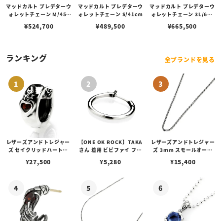
マッドカルト プレデターウ
マッドカルト プレデターウ
マッドカルト プレデターウ
ォレットチェーン M/45c
ォレットチェーン S/41cm
ォレットチェーン 3L/60c
m
m
¥
524,700
¥
489,500
¥
665,500
ランキング
全ブランドを見る
レザーズアンドトレジャー
【ONE OK ROCK】TAKA
レザーズアンドトレジャー
ズ セイクリッドハートピ
さん 着用 ビビファイ フー
ズ 3mm スモールオーバ
アス /ガーネット
プピアス
ルビーンズチェーン w/ロ
¥
27,500
¥
5,280
¥
15,400
ブスタークラスプ＆LTロ
ゴプレート