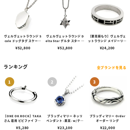
ヴェルヴェットラウンジ S
ヴェルヴェットラウンジ D
【要見積もり】ヴェルヴェ
cale ドッグタグ スケール
elta Star デルタ スター ペ
ットラウンジ メイジーリン
ペンダント
ンダント ホワイト
グ/ブラック
¥
52,800
¥
52,800
¥
24,200
ランキング
全ブランドを見る
【ONE OK ROCK】TAKA
ブラッディマリー ネッリ
ブラッディマリー Order
さん 着用 ビビファイ フー
ペンダント -果実- w/ティ
オーダー リング
プピアス
アフローライト
¥
5,280
¥
23,100
¥
22,000