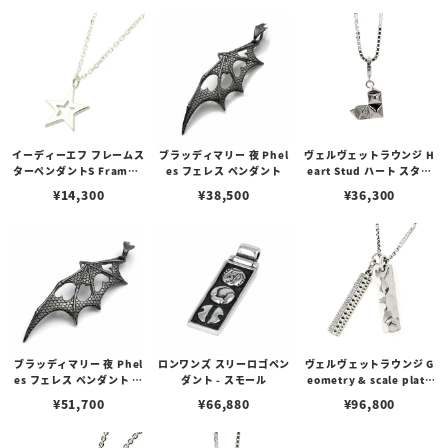
イーディーエフ フレームス
ブラッディマリー 夜 Phel
ヴェルヴェットラウンジ H
ターペンダントS Frame S
es フェレス ペンダント
eart Stud ハート スタッ
TAR S
ド ペンダント ホワイト
¥
14,300
¥
38,500
¥
36,300
ブラッディマリー 夜 Phel
ロンワンズ スリーロゴペン
ヴェルヴェットラウンジ G
es フェレス ペンダント レ
ダント - スモール
eometry & scale plate
ッドダイヤモンド
ジオメトリー＆スケールプ
¥
51,700
¥
66,880
¥
96,800
レートペンダント