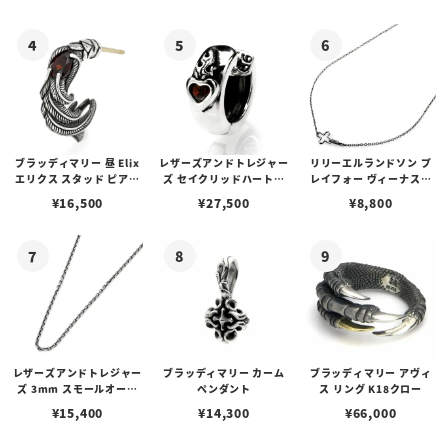
ブラッディマリー 昼 Elix
レザーズアンドトレジャー
リリーエルランドソン プ
エリクス スタッド ピアス
ズ セイクリッドハートピ
レイフォー ヴィーナスチ
w/ガーネット
アス /ガーネット
ェーン / VENUS
¥
16,500
¥
27,500
¥
8,800
レザーズアンドトレジャー
ブラッディマリー カーム
ブラッディマリー アヴィ
ズ 3mm スモールオーバ
ペンダント
ス リング K18クロー
ルビーンズチェーン w/ロ
¥
15,400
¥
14,300
¥
66,000
ブスタークラスプ＆LTロ
ゴプレート