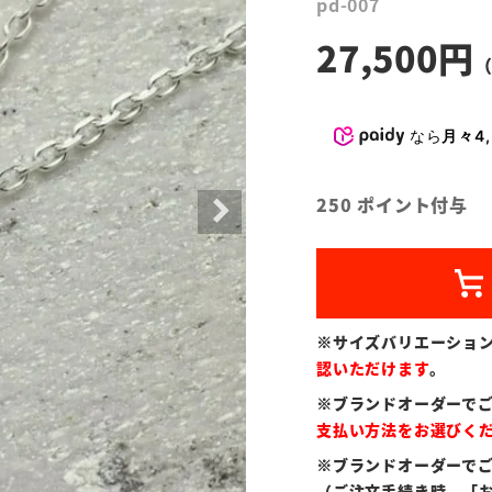
pd-007
27,500
なら
月々4,
250
ポイント付与
※サイズバリエーショ
認いただけます
。
※ブランドオーダーで
支払い方法をお選びく
※ブランドオーダーで
（ご注文手続き時、「