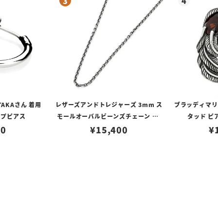
TAKAさん 着用
レザーズアンドトレジャーズ 3mm ス
ブラッディマリー 
ープピアス
モールオーバルビーンズチェーン w/
タッド ピ
80
ロブスタークラスプ＆LTロゴプレート
¥
15,400
¥