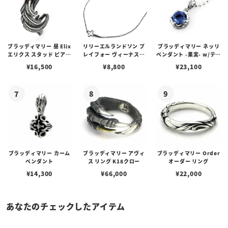
ブラッディマリー 昼 Elix
リリーエルランドソン プ
ブラッディマリー ネッリ
エリクス スタッド ピアス
レイフォー ヴィーナスチ
ペンダント -果実- w/ティ
w/ガーネット
ェーン / VENUS
アフローライト
¥
16,500
¥
8,800
¥
23,100
ブラッディマリー カーム
ブラッディマリー アヴィ
ブラッディマリー Order
ペンダント
ス リング K18クロー
オーダー リング
¥
14,300
¥
66,000
¥
22,000
あなたのチェックしたアイテム