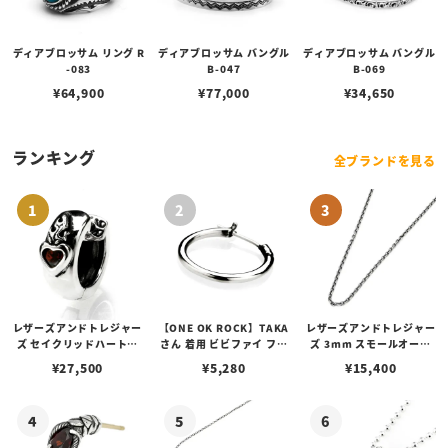
ディアブロッサム リング R
ディアブロッサム バングル
ディアブロッサム バングル
-083
B-047
B-069
¥
64,900
¥
77,000
¥
34,650
ランキング
全ブランドを見る
レザーズアンドトレジャー
【ONE OK ROCK】TAKA
レザーズアンドトレジャー
ズ セイクリッドハートピ
さん 着用 ビビファイ フー
ズ 3mm スモールオーバ
アス /ガーネット
プピアス
ルビーンズチェーン w/ロ
¥
27,500
¥
5,280
¥
15,400
ブスタークラスプ＆LTロ
ゴプレート