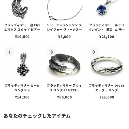
ブラッディマリー 昼 Elix
リリーエルランドソン プ
ブラッディマリー ネッリ
エリクス スタッド ピアス
レイフォー ヴィーナスチ
ペンダント -果実- w/ティ
w/ガーネット
ェーン / VENUS
アフローライト
¥
16,500
¥
8,800
¥
23,100
ブラッディマリー カーム
ブラッディマリー アヴィ
ブラッディマリー Order
ペンダント
ス リング K18クロー
オーダー リング
¥
14,300
¥
66,000
¥
22,000
あなたのチェックしたアイテム