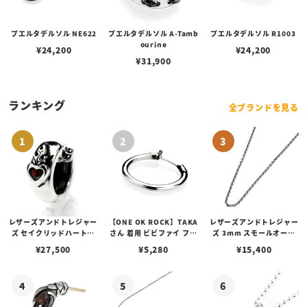
プエルタデルソル NE622
プエルタデルソル A-Tamb
プエルタデルソル R1003
ourine
¥
24,200
¥
24,200
¥
31,900
ランキング
全ブランドを見る
レザーズアンドトレジャー
【ONE OK ROCK】TAKA
レザーズアンドトレジャー
ズ セイクリッドハートピ
さん 着用 ビビファイ フー
ズ 3mm スモールオーバ
アス /ガーネット
プピアス
ルビーンズチェーン w/ロ
¥
27,500
¥
5,280
¥
15,400
ブスタークラスプ＆LTロ
ゴプレート