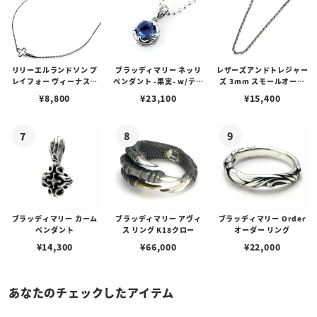
リリーエルランドソン プ
ブラッディマリー ネッリ
レザーズアンドトレジャー
レイフォー ヴィーナスチ
ペンダント -果実- w/ティ
ズ 3mm スモールオーバ
ェーン / VENUS
アフローライト
ルビーンズチェーン w/ロ
¥
8,800
¥
23,100
¥
15,400
ブスタークラスプ＆LTロ
ゴプレート
ブラッディマリー カーム
ブラッディマリー アヴィ
ブラッディマリー Order
ペンダント
ス リング K18クロー
オーダー リング
¥
14,300
¥
66,000
¥
22,000
あなたのチェックしたアイテム