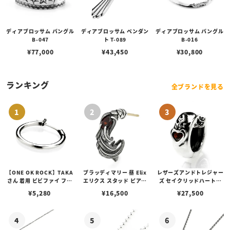
ディアブロッサム バングル
ディアブロッサム ペンダン
ディアブロッサム バングル
B-047
ト T-089
B-016
¥
77,000
¥
43,450
¥
30,800
ランキング
全ブランドを見る
【ONE OK ROCK】TAKA
ブラッディマリー 昼 Elix
レザーズアンドトレジャー
さん 着用 ビビファイ フー
エリクス スタッド ピアス
ズ セイクリッドハートピ
プピアス
w/ガーネット
アス /ガーネット
¥
5,280
¥
16,500
¥
27,500