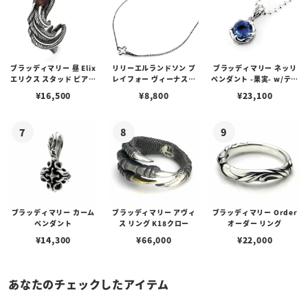
ブラッディマリー 昼 Elix
リリーエルランドソン プ
ブラッディマリー ネッリ
エリクス スタッド ピアス
レイフォー ヴィーナスチ
ペンダント -果実- w/ティ
w/ガーネット
ェーン / VENUS
アフローライト
¥
16,500
¥
8,800
¥
23,100
ブラッディマリー カーム
ブラッディマリー アヴィ
ブラッディマリー Order
ペンダント
ス リング K18クロー
オーダー リング
¥
14,300
¥
66,000
¥
22,000
あなたのチェックしたアイテム