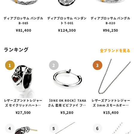
ディアブロッサム バングル
ディアブロッサム ペンダン
ディアブロッサム バングル
B-085
ト T-001
B-020
¥
81,400
¥
124,300
¥
96,250
ランキング
全ブランドを見る
レザーズアンドトレジャー
【ONE OK ROCK】TAKA
レザーズアンドトレジャー
ズ セイクリッドハートピ
さん 着用 ビビファイ フー
ズ 3mm スモールオーバ
アス /ガーネット
プピアス
ルビーンズチェーン w/ロ
¥
27,500
¥
5,280
¥
15,400
ブスタークラスプ＆LTロ
ゴプレート