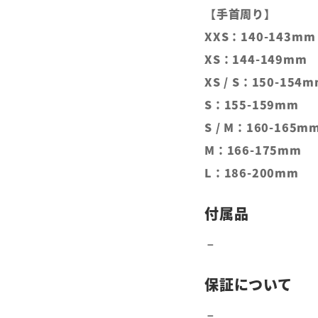
【手首周り】
XXS：140-143mm
XS：144-149mm
XS / S：150-154
S：155-159mm
S / M：160-165m
M：166-175mm
L：186-200mm