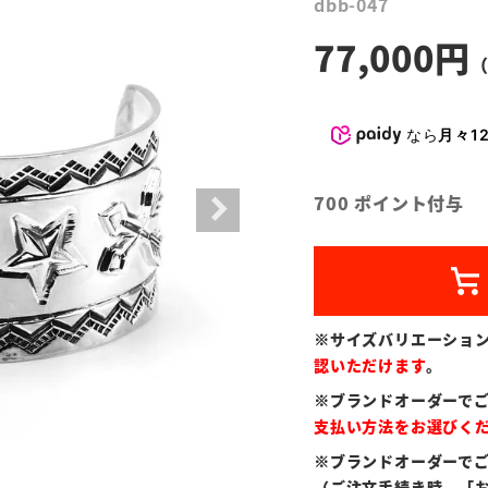
dbb-047
77,000
なら
月々12
700
ポイント付与
※サイズバリエーショ
認いただけます
。
※ブランドオーダーで
支払い方法をお選びく
※ブランドオーダーで
（ご注文手続き時、「