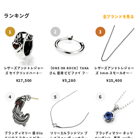
ルド メッシュ
ランキング
全ブランドを見る
レザーズアンドトレジャー
【ONE OK ROCK】TAKA
レザーズアンドトレジャー
ズ セイクリッドハートピ
さん 着用 ビビファイ フー
ズ 3mm スモールオーバ
アス /ガーネット
プピアス
ルビーンズチェーン w/ロ
¥
27,500
¥
5,280
¥
15,400
ブスタークラスプ＆LTロ
ゴプレート
ブラッディマリー 昼 Elix
リリーエルランドソン プ
ブラッディマリー ネッリ
エリクス スタッド ピアス
レイフォー ヴィーナスチ
ペンダント -果実- w/ティ