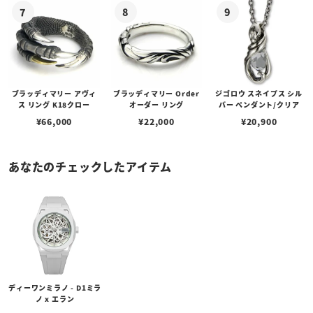
ブラッディマリー アヴィ
ブラッディマリー Order
ジゴロウ スネイプス シル
ス リング K18クロー
オーダー リング
バー ペンダント/クリア
¥
66,000
¥
22,000
¥
20,900
あなたのチェックしたアイテム
ディーワンミラノ - D1ミラ
ノ x エラン