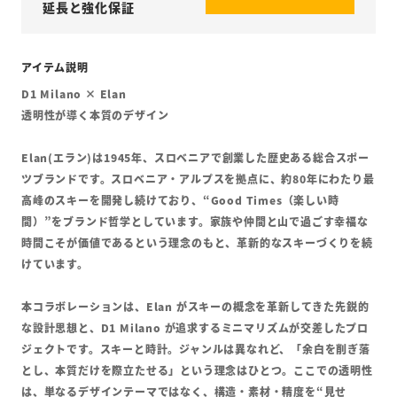
延長と強化保証
D1 Milano × Elan
透明性が導く本質のデザイン
Elan(エラン)は1945年、スロベニアで創業した歴史ある総合スポー
ツブランドです。スロベニア・アルプスを拠点に、約80年にわたり最
高峰のスキーを開発し続けており、“Good Times（楽しい時
間）”をブランド哲学としています。家族や仲間と山で過ごす幸福な
時間こそが価値であるという理念のもと、革新的なスキーづくりを続
けています。
本コラボレーションは、Elan がスキーの概念を革新してきた先鋭的
な設計思想と、D1 Milano が追求するミニマリズムが交差したプロ
ジェクトです。スキーと時計。ジャンルは異なれど、「余白を削ぎ落
とし、本質だけを際立たせる」という理念はひとつ。ここでの透明性
は、単なるデザインテーマではなく、構造・素材・精度を“見せ