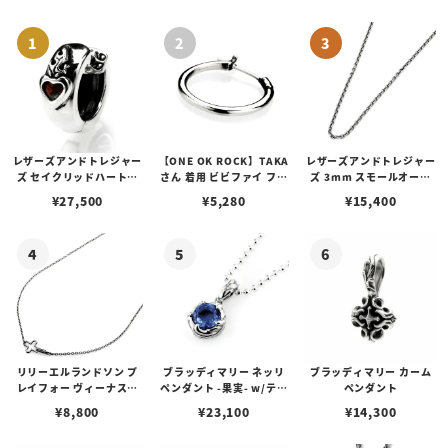
レザーズアンドトレジャー
【ONE OK ROCK】TAKA
レザーズアンドトレジャー
ズ セイクリッドハートピ
さん 着用 ビビファイ フー
ズ 3mm スモールオーバ
アス /ガーネット
プピアス
ルビーンズチェーン w/ロ
¥
27,500
¥
5,280
¥
15,400
ブスタークラスプ＆LTロ
ゴプレート
リリーエルランドソン プ
ブラッディマリー ネッリ
ブラッディマリー カーム
レイフォー ヴィーナスチ
ペンダント -果実- w/ティ
ペンダント
ェーン / VENUS
アフローライト
¥
8,800
¥
23,100
¥
14,300