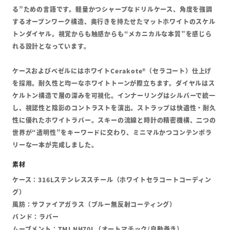
る”ための言語です。軽量かつシャープなドリルケース、角度を強調
するオープンワーク構造、奥行きを持たせたマットホワイトのスケル
トンダイヤル。視覚からも触感からも“メカニカルな本質”を感じら
れる設計となっています。
ケースおよびベゼルにはホワイトCerakote®（セラコート）仕上げ
を採用。耐久性と均一なホワイトトーンが際立ちます。ダイヤルはス
ケルトン構造で層の深みを可視化。インナーリングはシルバーで統一
し、視認性と陰影のコントラストを演出。ストラップは快適性・耐久
性に優れたホワイトラバー。スキーの流線と時計の精密機構、二つの
世界が“透明性”をキーワードに交わり、ミニマルかつコンテンポラ
リーな一本が完成しました。
ケース：316Lステンレススチール（ホワイトセラコートコーディン
グ）
風防：サファイアガラス（ブルー無反射コーティング）
バンド：ラバー
ムーブメント：TMI NH70L（オートマチック/自動巻き）