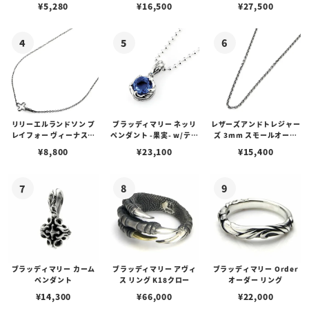
プピアス
w/ガーネット
アス /ガーネット
¥
5,280
¥
16,500
¥
27,500
リリーエルランドソン プ
ブラッディマリー ネッリ
レザーズアンドトレジャー
レイフォー ヴィーナスチ
ペンダント -果実- w/ティ
ズ 3mm スモールオーバ
ェーン / VENUS
アフローライト
ルビーンズチェーン w/ロ
¥
8,800
¥
23,100
¥
15,400
ブスタークラスプ＆LTロ
ゴプレート
ブラッディマリー カーム
ブラッディマリー アヴィ
ブラッディマリー Order
ペンダント
ス リング K18クロー
オーダー リング
¥
14,300
¥
66,000
¥
22,000