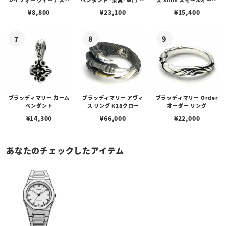
ェーン / VENUS
アフローライト
ルビーンズチェーン w/ロ
¥
8,800
¥
23,100
¥
15,400
ブスタークラスプ＆LTロ
ゴプレート
ブラッディマリー カーム
ブラッディマリー アヴィ
ブラッディマリー Order
ペンダント
ス リング K18クロー
オーダー リング
¥
14,300
¥
66,000
¥
22,000
あなたのチェックしたアイテム