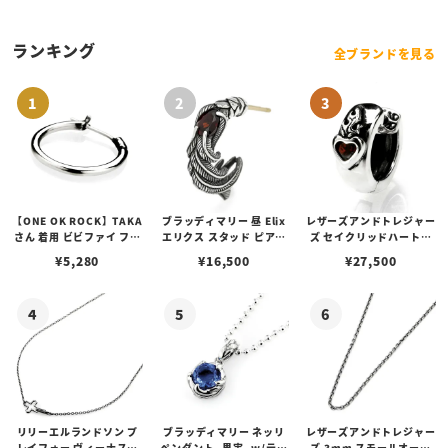
ランキング
全ブランドを見る
【ONE OK ROCK】TAKA
ブラッディマリー 昼 Elix
レザーズアンドトレジャー
さん 着用 ビビファイ フー
エリクス スタッド ピアス
ズ セイクリッドハートピ
プピアス
w/ガーネット
アス /ガーネット
¥
5,280
¥
16,500
¥
27,500
リリーエルランドソン プ
ブラッディマリー ネッリ
レザーズアンドトレジャー
レイフォー ヴィーナスチ
ペンダント -果実- w/ティ
ズ 3mm スモールオーバ