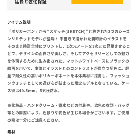
延長と強化保証
「ポリカーボン」から“スケッチ(SKETCH)”と称された2つのシーズ
ンリミテッドモデルが登場！ 手書きで描かれた腕時計のイラストを
そのまま時計全体にプリントし、2次元アートを3次元に昇華させるこ
とで、デザインの面白さや美しさ、そしてアクセサリーとしての魅力
を体現するために生み出された。マットホワイトベースにブラックの
線画を用いて、本体とイラストとのコントラストが際立つ配色に。軽
量で耐久性の高いポリカーボネートを本体素材に採用し、ファッショ
ンウォッチとしての遊び心が詰まった限定モデルとなっている。ケー
ス径は40.5mm。5気圧防水。
※化粧品・ハンドクリーム・香水などの付着や、濃色の衣類・バッグ
等との摩擦により、色移りや変色が生じる場合がございます。ご使用
の際は十分にご注意ください。