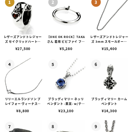
レザーズアンドトレジャー
【ONE OK ROCK】TAKA
レザーズアンドトレジャー
ズ セイクリッドハートピ
さん 着用 ビビファイ フー
ズ 3mm スモールオーバ
アス /ガーネット
プピアス
ルビーンズチェーン w/ロ
¥
27,500
¥
5,280
¥
15,400
ブスタークラスプ＆LTロ
ゴプレート
リリーエルランドソン プ
ブラッディマリー ネッリ
ブラッディマリー カーム
レイフォー ヴィーナスチ
ペンダント -果実- w/ティ
ペンダント
ェーン / VENUS
アフローライト
¥
8,800
¥
23,100
¥
14,300