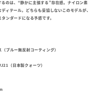
提案するのは、“静かに主張する”存在感。ナイロン素
なディテール。どちらも妥協しないこのモデルが、
スタンダードになる予感です。
ス（ブルー無反射コーティング）
VJ21（日本製クォーツ）
m
m