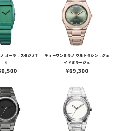
 オーラ - スタジオ7
ディーワンミラノ ウルトラシン - ジェ
4
イドミラージュ
60,500
¥
69,300