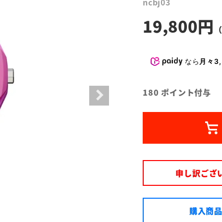
ncbj03
19,800
なら
月々3,
180
ポイント付与
申し訳ござ
購入商品