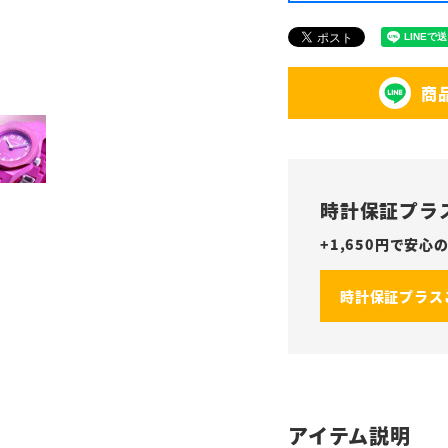
商
時計保証プラ
+
1,650
円で安心の
時計保証プラス