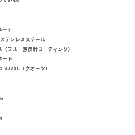
ネート
Lステンレススチール
ス（ブルー無反射コーティング）
ネート
O VJ20L（クオーツ）
m
m
m