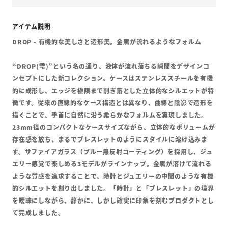
DROP - 有機的な美しさと造形美。金属が流れるようなフォルム
“DROP(雫)”という名の通り、液体が流れ落ちる瞬間をデザインコ
ンセプトにした新コレクション。ケースはステンレススチールを有機
的に成形し、エッジを極限まで削ぎ落とした立体的なシルエットが特
徴です。従来の直線的なケース構造とは異なり、曲線と陰影で造形を
描くことで、手首に自然に沿う柔らかなフォルムを実現しました。
23mm径のコンパクトなケースサイズながら、立体的なボリュームが
存在感を放ち、まるでブレスレットのようにスタイルに溶け込みま
す。サファイアガラス（ブルー無反射コーティング）を採用し、ジュ
エリー感覚で楽しめる3モデルがラインナップ。金属が溶けて流れる
ような質感を追求することで、時計とジュエリーの中間のような有機
的シルエットを創り出しました。「時計」と「ブレスレット」の境界
を曖昧にしながら、静かに、しかし確実に印象を刻むプロダクトとし
て完成しました。