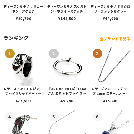
ディーワンミラノ ポリカー
ディーワンミラノ スケルト
ディーワンミラノ ポリクロ
ボン - アケビア
ン - ホワイトスケッチ
ノ - フォッシルグレー
¥
29,700
¥
148,500
¥
44,000
ランキング
全ブランドを見る
レザーズアンドトレジャー
【ONE OK ROCK】TAKA
レザーズアンドトレジャー
ズ セイクリッドハートピ
さん 着用 ビビファイ フー
ズ 3mm スモールオーバ
アス /ガーネット
プピアス
ルビーンズチェーン w/ロ
¥
27,500
¥
5,280
¥
15,400
ブスタークラスプ＆LTロ
ゴプレート