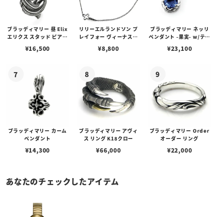
ブラッディマリー 昼 Elix
リリーエルランドソン プ
ブラッディマリー ネッリ
エリクス スタッド ピアス
レイフォー ヴィーナスチ
ペンダント -果実- w/ティ
w/ガーネット
ェーン / VENUS
アフローライト
¥
16,500
¥
8,800
¥
23,100
ブラッディマリー カーム
ブラッディマリー アヴィ
ブラッディマリー Order
ペンダント
ス リング K18クロー
オーダー リング
¥
14,300
¥
66,000
¥
22,000
あなたのチェックしたアイテム