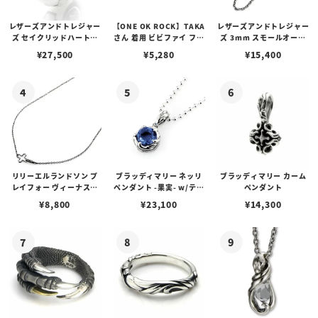
レザーズアンドトレジャー
【ONE OK ROCK】TAKA
レザーズアンドトレジャー
ズ セイクリッドハートピ
さん 着用 ビビファイ フー
ズ 3mm スモールオーバ
アス /ガーネット
プピアス
ルビーンズチェーン w/ロ
¥
27,500
¥
5,280
¥
15,400
ブスタークラスプ＆LTロ
ゴプレート
リリーエルランドソン プ
ブラッディマリー ネッリ
ブラッディマリー カーム
レイフォー ヴィーナスチ
ペンダント -果実- w/ティ
ペンダント
ェーン / VENUS
アフローライト
¥
8,800
¥
23,100
¥
14,300