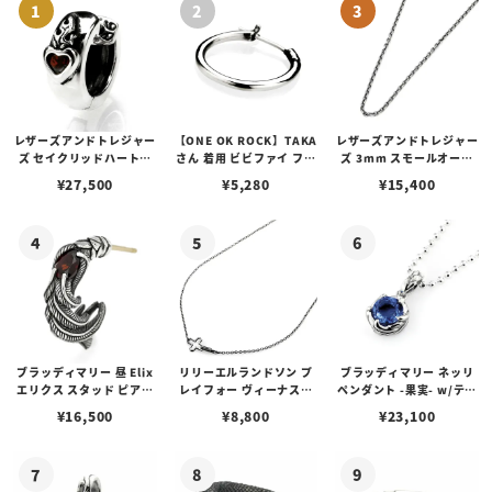
レザーズアンドトレジャー
【ONE OK ROCK】TAKA
レザーズアンドトレジャー
ズ セイクリッドハートピ
さん 着用 ビビファイ フー
ズ 3mm スモールオーバ
アス /ガーネット
プピアス
ルビーンズチェーン w/ロ
¥
27,500
¥
5,280
¥
15,400
ブスタークラスプ＆LTロ
ゴプレート
ブラッディマリー 昼 Elix
リリーエルランドソン プ
ブラッディマリー ネッリ
エリクス スタッド ピアス
レイフォー ヴィーナスチ
ペンダント -果実- w/ティ
w/ガーネット
ェーン / VENUS
アフローライト
¥
16,500
¥
8,800
¥
23,100