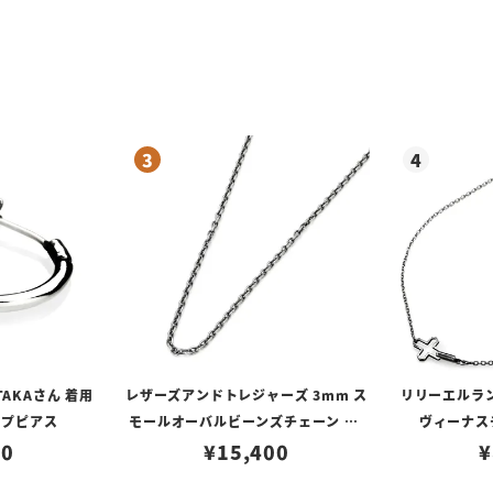
TAKAさん 着用
レザーズアンドトレジャーズ 3mm ス
リリーエルラ
ープピアス
モールオーバルビーンズチェーン w/
ヴィーナスチ
80
ロブスタークラスプ＆LTロゴプレート
¥
15,400
¥