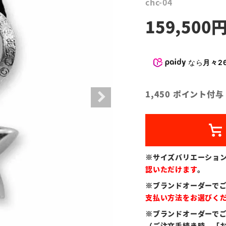
chc-04
159,500
なら
月々26
1,450
ポイント付与
※サイズバリエーショ
認いただけます
。
※ブランドオーダーで
支払い方法をお選びく
※ブランドオーダーで
（ご注文手続き時、「