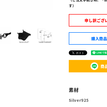
す）
申し訳ござ
購入商品
商
Silver925