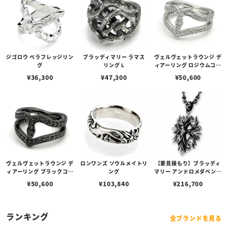
ジゴロウ ベラフレッジリン
ブラッディマリー ラマス
ヴェルヴェットラウンジ デ
グ
リング L
ィアーリング ロジウムコー
ティング/キュービックジ
¥
36,300
¥
47,300
¥
50,600
ルコニア
ヴェルヴェットラウンジ デ
ロンワンズ ソウルメイトリ
【要見積もり】ブラッディ
ィアーリング ブラックコー
ング
マリー アンドロメダペンダ
ティング/キュービックジ
ント w/ダイヤモンド
¥
50,600
¥
103,840
¥
216,700
ルコニア
ランキング
全ブランドを見る