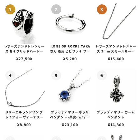
レザーズアンドトレジャー
【ONE OK ROCK】TAKA
レザーズアンドトレジャー
ズ セイクリッドハートピ
さん 着用 ビビファイ フー
ズ 3mm スモールオーバ
アス /ガーネット
プピアス
ルビーンズチェーン w/ロ
¥
27,500
¥
5,280
¥
15,400
ブスタークラスプ＆LTロ
ゴプレート
リリーエルランドソン プ
ブラッディマリー ネッリ
ブラッディマリー カーム
レイフォー ヴィーナスチ
ペンダント -果実- w/ティ
ペンダント
ェーン / VENUS
アフローライト
¥
8,800
¥
23,100
¥
14,300