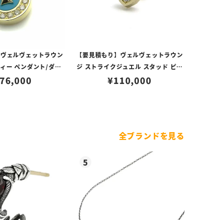
】ヴェルヴェットラウン
【要見積もり】ヴェルヴェットラウン
ティー ペンダント/ダイ
ジ ストライクジュエル スタッド ピア
/ターコイズ
76,000
ス/K18/ダイヤモンド
¥
110,000
全ブランドを見る