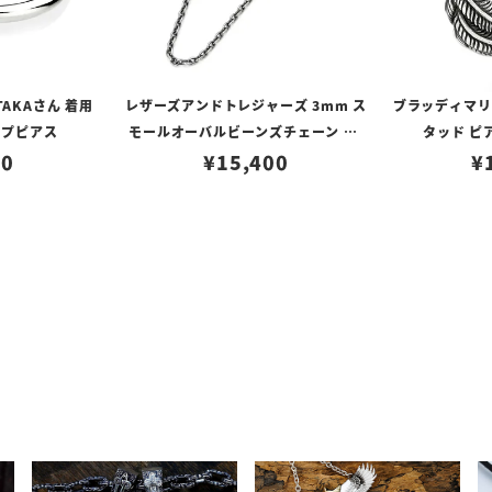
TAKAさん 着用
レザーズアンドトレジャーズ 3mm ス
ブラッディマリー 
ープピアス
モールオーバルビーンズチェーン w/
タッド ピ
80
ロブスタークラスプ＆LTロゴプレート
¥
15,400
¥