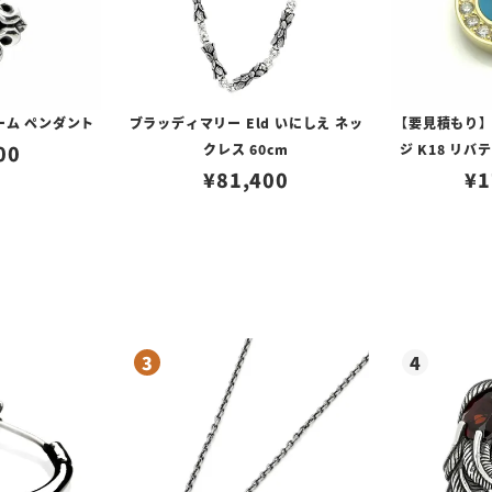
ーム ペンダント
ブラッディマリー Eld いにしえ ネッ
【要見積もり
00
クレス 60cm
ジ K18 リバ
¥
81,400
¥
ヤ
1