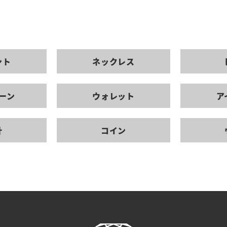
ント
ネックレス
ーン
ウォレット
ア
計
コイン