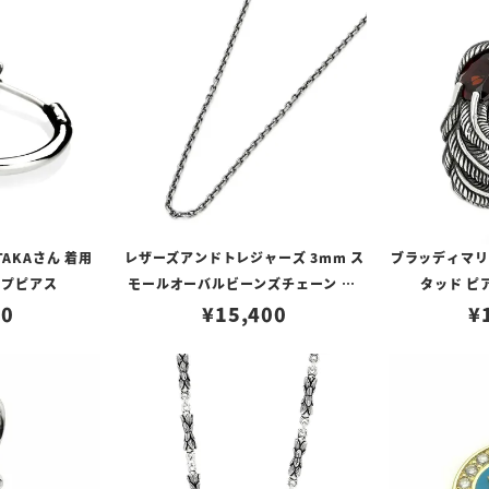
TAKAさん 着用
レザーズアンドトレジャーズ 3mm ス
ブラッディマリー 
ープピアス
モールオーバルビーンズチェーン w/
タッド ピ
80
ロブスタークラスプ＆LTロゴプレート
¥
15,400
¥