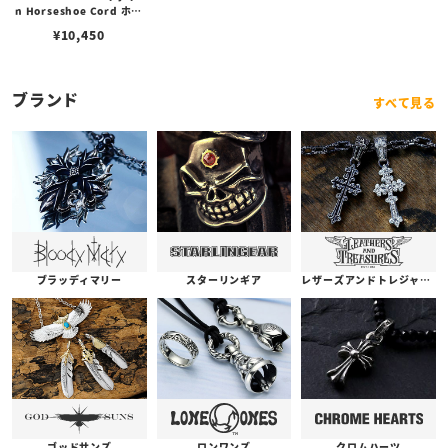
n Horseshoe Cord ホー
スシュー コード ブレスレ
¥
10,450
ット アンクレット ブラッ
ク
ブランド
すべて見る
ブラッディマリー
スターリンギア
レザーズアンドトレジャーズ
ゴッドサンズ
ロンワンズ
クロムハーツ