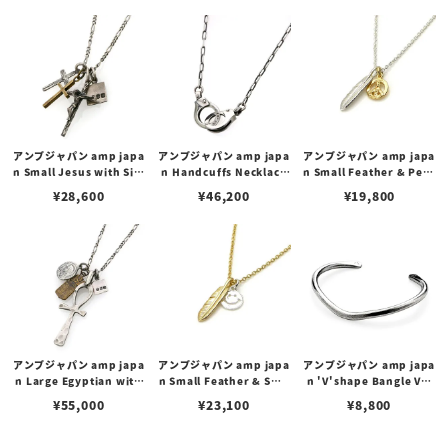
アンプジャパン amp japa
アンプジャパン amp japa
アンプジャパン amp japa
n Small Jesus with Silv
n Handcuffs Necklace
n Small Feather & Peac
er Cross, Brass Cross
ハンド カフス ネックレス
e Sign Necklace スモー
¥
28,600
¥
46,200
¥
19,800
スモール ジーザス ペンダ
ペンダント
ルフェザー＆ピースサイン
ント シルバークロス/ブラ
ネックレス
スクロス
アンプジャパン amp japa
アンプジャパン amp japa
アンプジャパン amp japa
n Large Egyptian with
n Small Feather & Smil
n 'V'shape Bangle Vシ
Silver Maria, Brass Cre
e Necklace スモールフェ
ェイプ バングル
¥
55,000
¥
23,100
¥
8,800
st ラージ エジプシャン ペ
ザー＆スマイル ネックレス
ンダント シルバーマリア/
ブラスクレスト