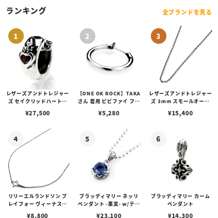
ランキング
全ブランドを見る
レザーズアンドトレジャー
【ONE OK ROCK】TAKA
レザーズアンドトレジャー
ズ セイクリッドハートピ
さん 着用 ビビファイ フー
ズ 3mm スモールオーバ
アス /ガーネット
プピアス
ルビーンズチェーン w/ロ
¥
27,500
¥
5,280
¥
15,400
ブスタークラスプ＆LTロ
ゴプレート
リリーエルランドソン プ
ブラッディマリー ネッリ
ブラッディマリー カーム
レイフォー ヴィーナスチ
ペンダント -果実- w/ティ
ペンダント
ェーン / VENUS
アフローライト
¥
8,800
¥
23,100
¥
14,300