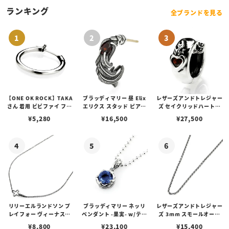
ランキング
全ブランドを見る
【ONE OK ROCK】TAKA
ブラッディマリー 昼 Elix
レザーズアンドトレジャー
さん 着用 ビビファイ フー
エリクス スタッド ピアス
ズ セイクリッドハートピ
プピアス
w/ガーネット
アス /ガーネット
¥
5,280
¥
16,500
¥
27,500
リリーエルランドソン プ
ブラッディマリー ネッリ
レザーズアンドトレジャー
レイフォー ヴィーナスチ
ペンダント -果実- w/ティ
ズ 3mm スモールオーバ
ェーン / VENUS
アフローライト
ルビーンズチェーン w/ロ
¥
8,800
¥
23,100
¥
15,400