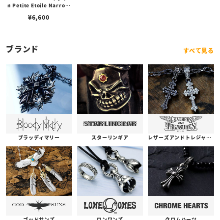
n Petite Etoile Narrow
Wax Cord Bracelet プチ
¥
6,600
エトワール ナロー ワック
スコード ブレスレット
ブランド
すべて見る
ブラッディマリー
スターリンギア
レザーズアンドトレジャーズ
ゴッドサンズ
ロンワンズ
クロムハーツ