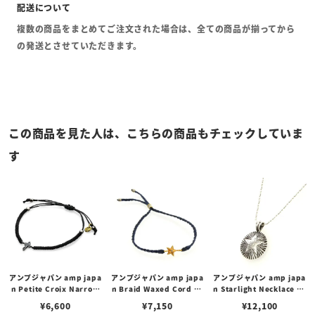
複数の商品をまとめてご注文された場合は、全ての商品が揃ってから
の発送とさせていただきます。
この商品を見た人は、こちらの商品もチェックしていま
す
アンプジャパン amp japa
アンプジャパン amp japa
アンプジャパン amp japa
n Petite Croix Narrow
n Braid Waxed Cord Br
n Starlight Necklace -N
Wax Cord Bracelet プチ
acelet -Star- ブレイド ワ
ative american- スター
¥
6,600
¥
7,150
¥
12,100
クロワ ナロー ワックスコ
ックスドコード ブレスレッ
ライト ネックレス - ネイテ