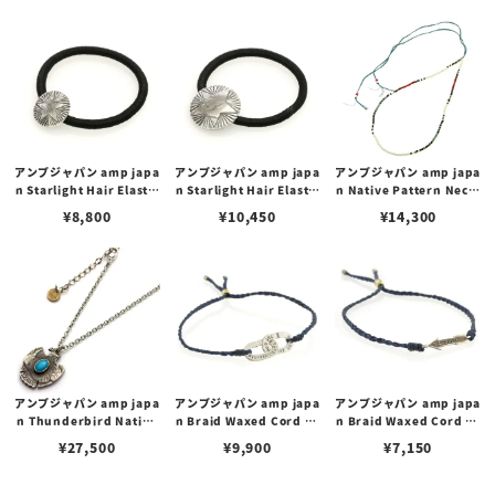
ード ブレスレット
ト スター
ィブアメリカン
アンプジャパン amp japa
アンプジャパン amp japa
アンプジャパン amp japa
n Starlight Hair Elastic
n Starlight Hair Elastic
n Native Pattern Neckl
-Native American- スタ
-Kennedy- スターライト
ace -Sant Domingo- ネ
¥
8,800
¥
10,450
¥
14,300
ーライト ヘアゴム - ネイテ
ヘアゴム - ケネディ
イティブパターン ネックレ
ィブアメリカン
ス - サント・ドミンゴ
アンプジャパン amp japa
アンプジャパン amp japa
アンプジャパン amp japa
n Thunderbird Native
n Braid Waxed Cord Br
n Braid Waxed Cord Br
American Coin Turquo
acelet -Puzzle- ブレイド
acelet -Arrow- ブレイド
¥
27,500
¥
9,900
¥
7,150
ise サンダーバード ネイテ
ワックスドコード ブレスレ
ワックスドコード ブレスレ
ィブアメリカンコイン ネッ
ット パズル
ット アロー
クレス