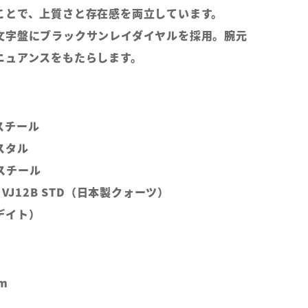
ことで、上質さと存在感を両立しています。
文字盤にブラックサンレイダイヤルを採用。腕元
ニュアンスをもたらします。
スチール
スタル
スチール
 VJ12B STD（日本製クォーツ）
デイト）
m
m