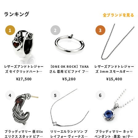
ュ
ランキング
全ブランドを見る
レザーズアンドトレジャー
【ONE OK ROCK】TAKA
レザーズアンドトレジャー
ズ セイクリッドハートピ
さん 着用 ビビファイ フー
ズ 3mm スモールオーバ
アス /ガーネット
プピアス
ルビーンズチェーン w/ロ
¥
27,500
¥
5,280
¥
15,400
ブスタークラスプ＆LTロ
ゴプレート
ブラッディマリー 昼 Elix
リリーエルランドソン プ
ブラッディマリー ネッリ
エリクス スタッド ピアス
レイフォー ヴィーナスチ
ペンダント -果実- w/ティ