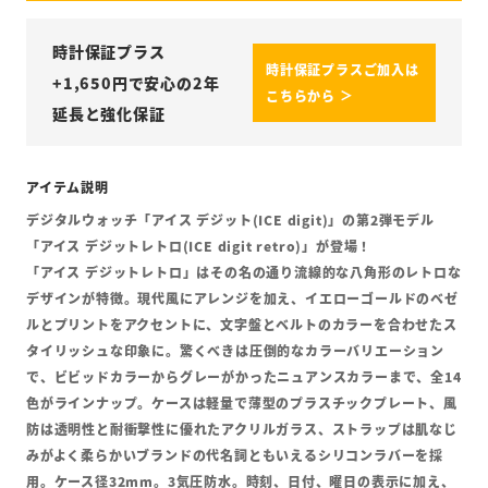
時計保証プラス
時計保証プラスご加入は
+
1,650
円で安心の2年
こちらから ＞
延長と強化保証
デジタルウォッチ「アイス デジット(ICE digit)」の第2弾モデル
「アイス デジットレトロ(ICE digit retro)」が登場！
「アイス デジットレトロ」はその名の通り流線的な八角形のレトロな
デザインが特徴。現代風にアレンジを加え、イエローゴールドのベゼ
ルとプリントをアクセントに、文字盤とベルトのカラーを合わせたス
タイリッシュな印象に。驚くべきは圧倒的なカラーバリエーション
で、ビビッドカラーからグレーがかったニュアンスカラーまで、全14
色がラインナップ。ケースは軽量で薄型のプラスチックプレート、風
防は透明性と耐衝撃性に優れたアクリルガラス、ストラップは肌なじ
みがよく柔らかいブランドの代名詞ともいえるシリコンラバーを採
用。ケース径32mm。3気圧防水。時刻、日付、曜日の表示に加え、