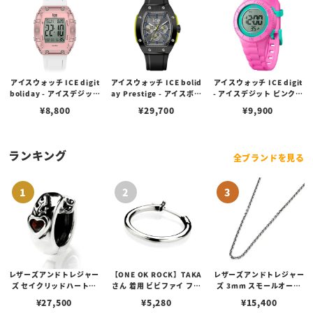
アイスウォッチ ICE digit
アイスウォッチ ICE bolid
アイスウォッチ ICE digit
boliday - アイスデジット
ay Prestige - アイスボリ
- アイスデジット ピンクタ
ボリデイ- ホワイト - クリ
デイプレステージ - ブラッ
ーコイズ（スモール）
¥
8,800
¥
29,700
¥
9,900
アピンク - シルバー（スモ
クイエロー（ラージ）
ール）
ランキング
全ブランドを見る
レザーズアンドトレジャー
【ONE OK ROCK】TAKA
レザーズアンドトレジャー
ズ セイクリッドハートピ
さん 着用 ビビファイ フー
ズ 3mm スモールオーバ
アス /ガーネット
プピアス
ルビーンズチェーン w/ロ
¥
27,500
¥
5,280
¥
15,400
ブスタークラスプ＆LTロ