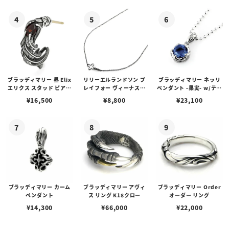
ゴプレート
ブラッディマリー 昼 Elix
リリーエルランドソン プ
ブラッディマリー ネッリ
エリクス スタッド ピアス
レイフォー ヴィーナスチ
ペンダント -果実- w/ティ
w/ガーネット
ェーン / VENUS
アフローライト
¥
16,500
¥
8,800
¥
23,100
ブラッディマリー カーム
ブラッディマリー アヴィ
ブラッディマリー Order
ペンダント
ス リング K18クロー
オーダー リング
¥
14,300
¥
66,000
¥
22,000