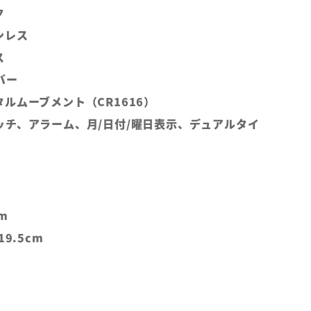
ク
ンレス
ス
バー
ルムーブメント（CR1616）
ッチ、アラーム、月/日付/曜日表示、デュアルタイ
m
9.5cm