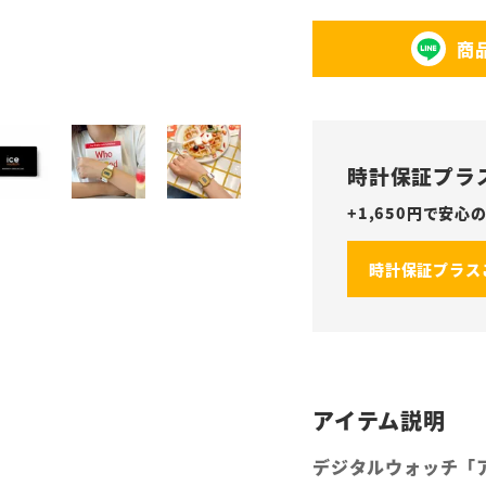
商
時計保証プラ
+
1,650
円で安心の
時計保証プラス
デジタルウォッチ「アイ