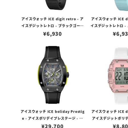
アイスウォッチ ICE digit retro - ア
アイスウォッチ ICE dig
イスデジットレトロ - ブラックゴール
イスデジットレトロ -
ド （スモール）
¥
6,930
リア（スモ
¥
6,9
アイスウォッチ ICE boliday Prestig
アイスウォッチ ICE dig
e - アイスボリデイプレステージ - ブ
アイスデジットボリデイ
ラックイエロー（ラージ）
¥
29,700
クリアピンク - シル
¥
8,8