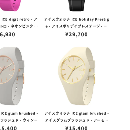
 digit retro - ア
アイスウォッチ ICE boliday Prestig
ロ - ネオンピンク ク
e - アイスボリデイプレステージ - ブ
（スモール）
6,930
ラックレッド（ラージ）
¥
29,700
E glam brushed -
アイスウォッチ ICE glam brushed -
ラッシュド - ウィンド
アイスグラムブラッシュド - アーモン
スモール）
15,400
ドスキン （スモール）
¥
15,400