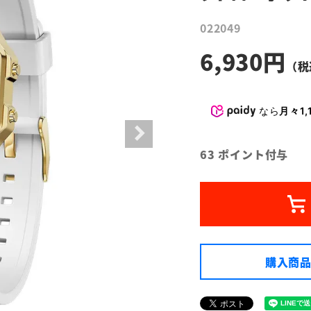
022049
6,930
なら
月々1,
63
ポイント付与
購入商品