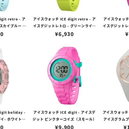
it retro - ア
アイスウォッチ ICE digit retro - ア
アイスウォッチ ICE
 スカイブルー ク
イスデジットレトロ - グリーンライム
イスデジットレト
ール）
30
クリア（スモール）
¥
6,930
リア
¥
it boliday -
アイスウォッチ ICE digit - アイスデ
アイスウォッチ IC
- ホワイト -
ジット ピンクターコイズ（スモール）
アイスグラムブ
バー（スモール）
00
¥
9,900
¥
（