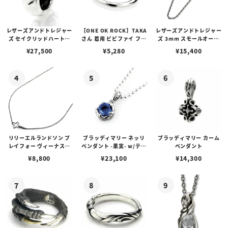
レザーズアンドトレジャー
【ONE OK ROCK】TAKA
レザーズアンドトレジャー
ズ セイクリッドハートピ
さん 着用 ビビファイ フー
ズ 3mm スモールオーバ
アス /ガーネット
プピアス
ルビーンズチェーン w/ロ
¥
27,500
¥
5,280
¥
15,400
ブスタークラスプ＆LTロ
ゴプレート
リリーエルランドソン プ
ブラッディマリー ネッリ
ブラッディマリー カーム
レイフォー ヴィーナスチ
ペンダント -果実- w/ティ
ペンダント
ェーン / VENUS
アフローライト
¥
8,800
¥
23,100
¥
14,300