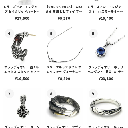
レザーズアンドトレジャー
【ONE OK ROCK】TAKA
レザーズアンドトレジャー
ズ セイクリッドハートピ
さん 着用 ビビファイ フー
ズ 3mm スモールオーバ
アス /ガーネット
プピアス
ルビーンズチェーン w/ロ
¥
27,500
¥
5,280
¥
15,400
ブスタークラスプ＆LTロ
ゴプレート
ブラッディマリー 昼 Elix
リリーエルランドソン プ
ブラッディマリー ネッリ
エリクス スタッド ピアス
レイフォー ヴィーナスチ
ペンダント -果実- w/ティ
w/ガーネット
ェーン / VENUS
アフローライト
¥
16,500
¥
8,800
¥
23,100
ブラッディマリー カーム
ブラッディマリー アヴィ
ブラッディマリー Order