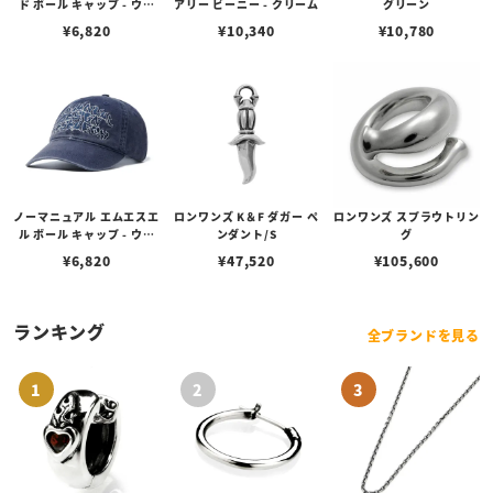
ド ボール キャップ - ウォ
アリー ビーニー - クリーム
グリーン
ッシュド ブルー
¥
6,820
¥
10,340
¥
10,780
ノーマニュアル エムエスエ
ロンワンズ K＆F ダガー ペ
ロンワンズ スプラウトリン
ル ボール キャップ - ウォ
ンダント/S
グ
ッシュド ネイビー
¥
6,820
¥
47,520
¥
105,600
ランキング
全ブランドを見る