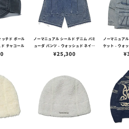
ィッチド ボール
ノーマニュアル シールド デニム バミ
ノーマニュアル R
ュド チャコール
ューダ パンツ - ウォッシュド ネイビ
ケット - ウォ
20
¥
25,300
ー
¥