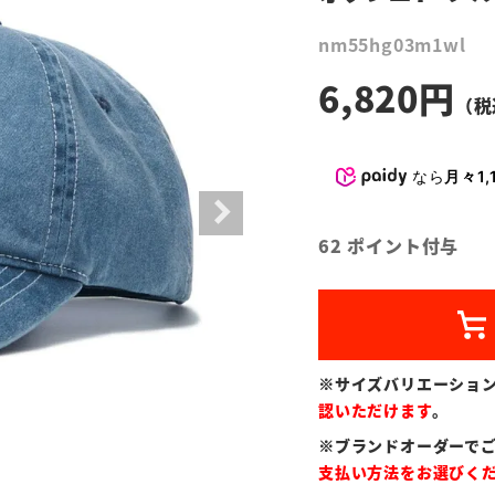
nm55hg03m1wl
6,820
なら
月々1,
62
ポイント付与
※サイズバリエーショ
認いただけます
。
※ブランドオーダーで
支払い方法をお選びく