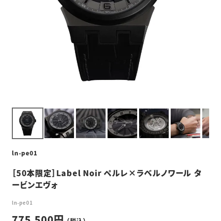
ln-pe01
［50本限定］Label Noir ペルレ×ラベルノワール タ
ービンエヴォ
ln-pe01
775,500