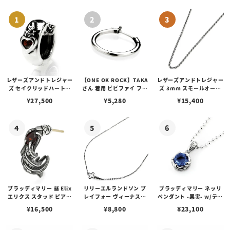
レザーズアンドトレジャー
【ONE OK ROCK】TAKA
レザーズアンドトレジャー
ズ セイクリッドハートピ
さん 着用 ビビファイ フー
ズ 3mm スモールオーバ
アス /ガーネット
プピアス
ルビーンズチェーン w/ロ
¥
27,500
¥
5,280
¥
15,400
ブスタークラスプ＆LTロ
ゴプレート
ブラッディマリー 昼 Elix
リリーエルランドソン プ
ブラッディマリー ネッリ
エリクス スタッド ピアス
レイフォー ヴィーナスチ
ペンダント -果実- w/ティ
w/ガーネット
ェーン / VENUS
アフローライト
¥
16,500
¥
8,800
¥
23,100