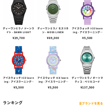
ディーワンミラノ ドーンラ
ディーワンミラノ モスリネ
アイスウォッチ ICE learn
イト - DAWN LIGHT
ン - MOSS LINEN
ing - アイスラーニング -
パープルラーニング（スモ
¥
29,700
¥
69,300
¥
5,500
ール）
アイスウォッチ ICE learn
アイスウォッチ ICE learn
ディーワンミラノ オートマ
ing - アイスラーニング -
ing - アイスラーニング -
ティコ - ベリルコード
ブルーシャーク（スモー
ライトブルーレインボー
¥
5,500
¥
5,500
¥
137,500
ル）
（スモール）
ランキング
全ブランドを見る