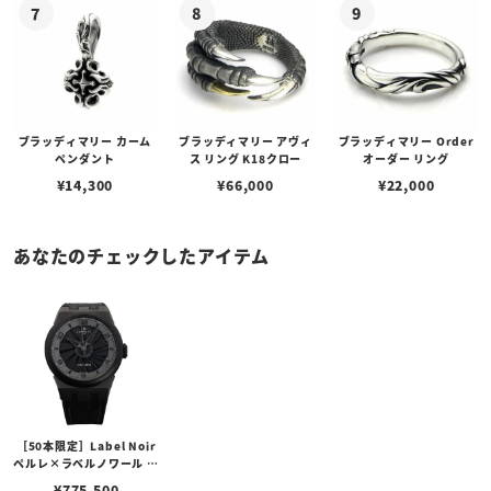
ブラッディマリー カーム
ブラッディマリー アヴィ
ブラッディマリー Order
ペンダント
ス リング K18クロー
オーダー リング
¥
14,300
¥
66,000
¥
22,000
あなたのチェックしたアイテム
［50本限定］Label Noir
ペルレ×ラベルノワール タ
ービンエヴォ
¥
775,500