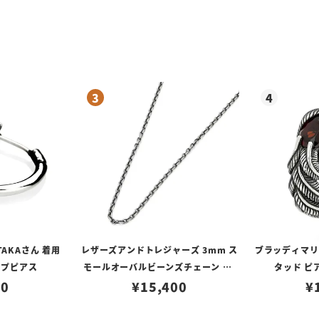
TAKAさん 着用
レザーズアンドトレジャーズ 3mm ス
ブラッディマリー 
ープピアス
モールオーバルビーンズチェーン w/
タッド ピ
80
ロブスタークラスプ＆LTロゴプレート
¥
15,400
¥