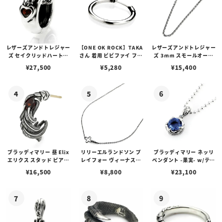
レザーズアンドトレジャー
【ONE OK ROCK】TAKA
レザーズアンドトレジャー
ズ セイクリッドハートピ
さん 着用 ビビファイ フー
ズ 3mm スモールオーバ
アス /ガーネット
プピアス
ルビーンズチェーン w/ロ
¥
27,500
¥
5,280
¥
15,400
ブスタークラスプ＆LTロ
ゴプレート
ブラッディマリー 昼 Elix
リリーエルランドソン プ
ブラッディマリー ネッリ
エリクス スタッド ピアス
レイフォー ヴィーナスチ
ペンダント -果実- w/ティ
w/ガーネット
ェーン / VENUS
アフローライト
¥
16,500
¥
8,800
¥
23,100