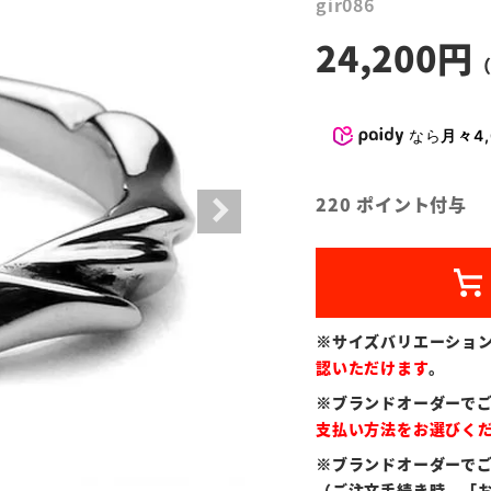
gir086
24,200
なら
月々4,
220
ポイント付与
※サイズバリエーショ
認いただけます
。
※ブランドオーダーで
支払い方法をお選びく
※ブランドオーダーで
（ご注文手続き時、「