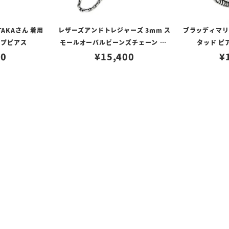
TAKAさん 着用
レザーズアンドトレジャーズ 3mm ス
ブラッディマリー 
ープピアス
モールオーバルビーンズチェーン w/
タッド ピ
80
ロブスタークラスプ＆LTロゴプレート
¥
15,400
¥