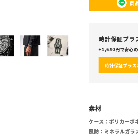
商
時計保証プラ
+
1,650
円で安心の
時計保証プラス
ケース：ポリカーボ
風防：ミネラルガラ