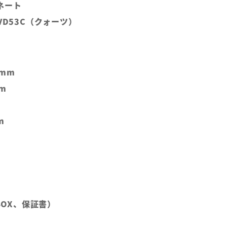
ネート
VD53C（クォーツ）
5mm
m
m
（BOX、保証書）