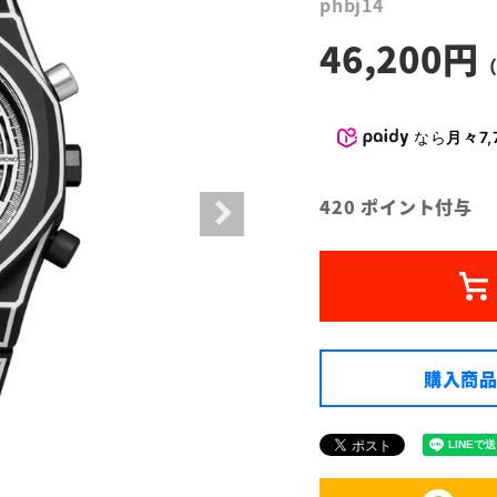
phbj14
46,200
なら
月々7,
420
ポイント付与
購入商品